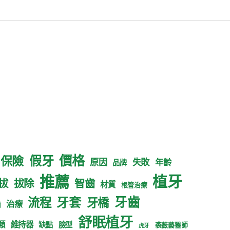
價格
假牙
保險
原因
失敗
年齡
品牌
推薦
植牙
拔
拔除
智齒
材質
根管治療
牙齒
牙套
流程
牙橋
治療
齒
舒眠植牙
類
維持器
缺點
臉型
裘薇藝醫師
虎牙