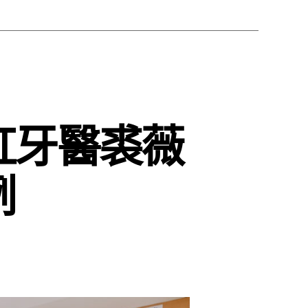
虹牙醫裘薇
例