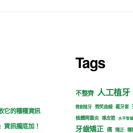
Tags
人工植牙
不整齊
微笑曲線
戴牙套
微創植牙
收它的種種資訊
植體周圍炎
橡皮筋
水平智
」資訊攏底加！
牙齒矯正
痛
矯正
種