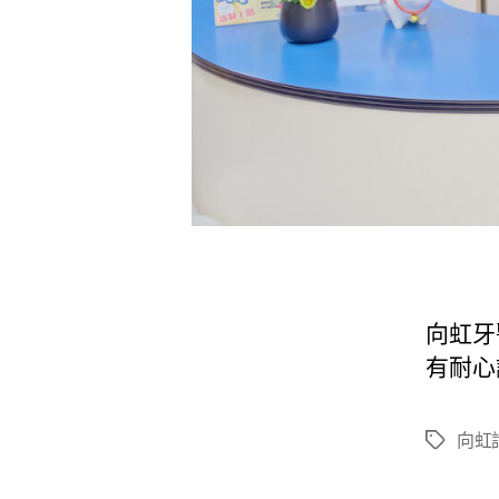
向虹牙
有耐心
向虹
標
籤