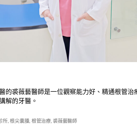
醫的裘薇藝醫師是一位觀察能力好、精通根管治
講解的牙醫。
診所
,
根尖囊腫
,
根管治療
,
裘薇藝醫師