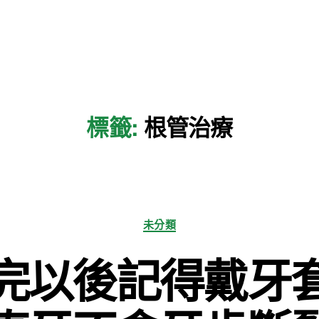
標籤:
根管治療
分
未分類
類
完以後記得戴牙