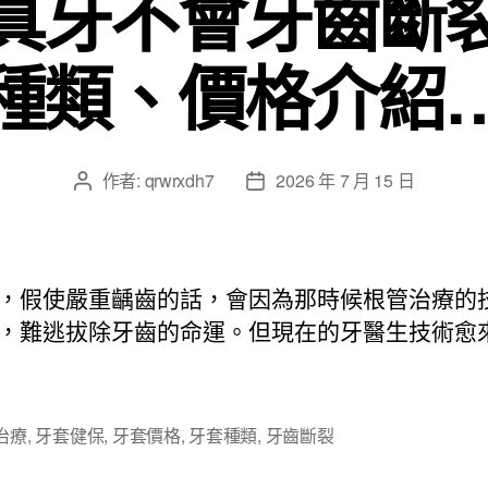
真牙不會牙齒斷
種類、價格介紹
作者:
qrwrxdh7
2026 年 7 月 15 日
文
文
章
章
作
發
者
佈
日
，假使嚴重齲齒的話，會因為那時候根管治療的
期
，難逃拔除牙齒的命運。但現在的牙醫生技術愈
治療
,
牙套健保
,
牙套價格
,
牙套種類
,
牙齒斷裂