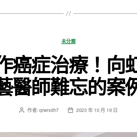
分
未分類
類
作癌症治療！向
藝醫師難忘的案
作者:
qrwrxdh7
2023 年 10 月 19 日
文
文
章
章
作
發
者
佈