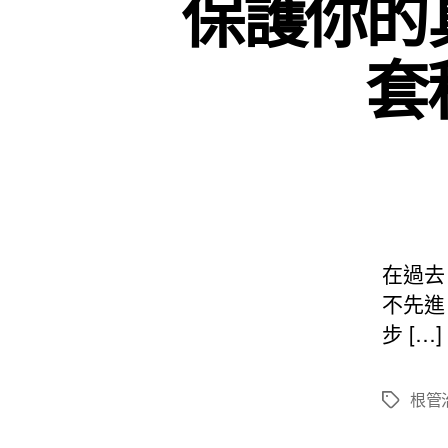
保護你的
套
在過去
不先進
步 […]
根管
標
籤