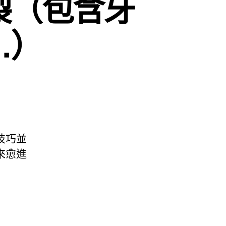
裂（包含牙
…）
技巧並
來愈進